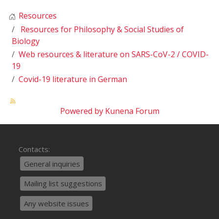
Resources
Resources for Philosophy & Social Studies of
Biology
Web resources & literature on SARS-CoV-2 / COVID-
19
Covid-19 literature in German
Powered by
Kunena Forum
Contacts:
General inquiries
Mailing list suggestions
Any website issues